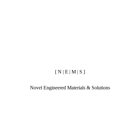
[ N | E | M | S ]
Novel Engineered Materials & Solutions